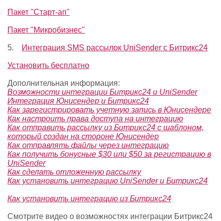
Пакет "Старт-ап"
Пакет "Микробизнес"
5.
Интеграция SMS рассылок UniSender с Битрикс24
Установить бесплатно
Дополнительная информация:
Возможности интеграции Битрикс24 и UniSender
Интеграция Юнисендер и Битрикс24
Как зарегистрировать учетную запись в Юнисендере
Как настроить права доступа на интеграцию
Как отправить рассылку из Битрикс24 с шаблоном,
который создан на стороне Юнисендер
Как отправлять файлы через интеграцию
Как получить бонусные $30 или $50 за регистрацию в
UniSender
Как сделать отложенную рассылку
Как установить интеграцию UniSender и Битрикс24
Как установить интеграцию из Битрикс24
Смотрите видео о возможностях интеграции Битрикс24