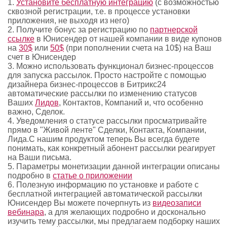
1.
Установите бесплатную интеграцию
(с возможностью
сквозной регистрации, т.е. в процессе установки
приложения, не выходя из него)
2. Получите бонус за регистрацию по
партнерской
ссылке
в Юнисендер от нашей компании в виде купонов
на
30$
или
50$
(при пополнении счета на 10$) на Ваш
счет в Юнисендер
3. Можно использовать функционал бизнес-процессов
для запуска рассылок. Просто настройте с помощью
дизайнера бизнес-процессов в Битрикс24
автоматические рассылки по изменению статусов
Ваших
Лидов
, Контактов, Компаний и, что особенно
важно, Сделок.
4. Уведомления о статусе рассылки просматривайте
прямо в "Живой ленте" Сделки, Контакта, Компании,
Лида.С нашим продуктом теперь Вы всегда будете
понимать, как конкретный абонент рассылки реагирует
на Ваши письма.
5. Параметры монетизации данной интеграции описаны
подробно в
статье о приложении
6. Полезную информацию по установке и работе с
бесплатной интеграцией автоматической рассылки
Юнисендер Вы можете почерпнуть из
видеозаписи
вебинара
, а для желающих подробно и досконально
изучить тему рассылки, мы предлагаем подборку наших