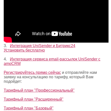
3.
Интеграция UniSender и Битрикс24
Установить бесплатно
4.
Интеграция сервиса email-рассылок UniSender с
amoCRM
Регистрируйтесь прямо сейчас
и отправляйте нам
заявку на консультацию по тарифу, который Вам
подойдет:
Тарифный план "Профессиональный"
Тарифный план "Расширенный"
Тарифный план "Базовый"