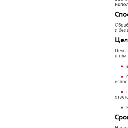
испол
Спо
Обраб
и без
Цел
Цель 
в том 
испол
ответ
Сро
Насто