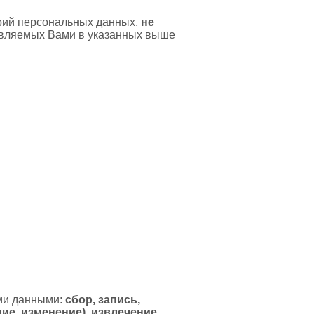
орий персональных данных,
не
авляемых Вами в указанных выше
ми данными:
сбор, запись,
ие, изменение), извлечение,