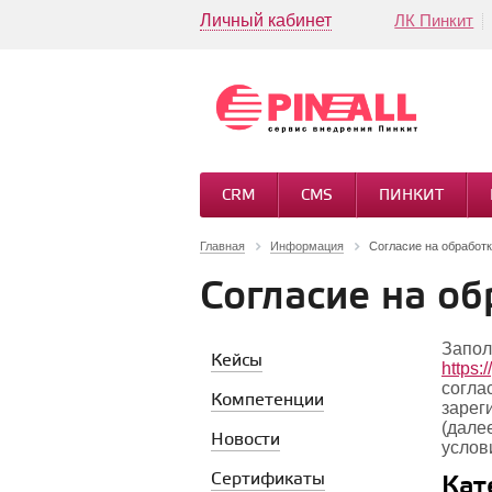
Личный кабинет
ЛК Пинкит
CRM
CMS
ПИНКИТ
Главная
Информация
Согласие на обработ
Согласие на о
Запол
Кейсы
https:/
согла
Компетенции
зарег
(дале
Новости
услов
Сертификаты
Кат