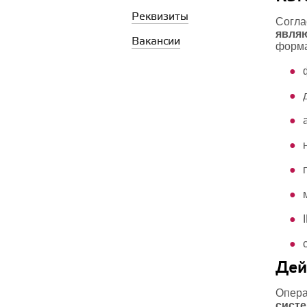
Реквизиты
Согла
явля
Вакансии
форма
Дей
Опера
систе