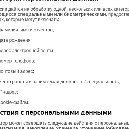
сие даётся на обработку одной, нескольких или всех катег
ющихся специальными или биометрическими
, предост
х, которые могут включать:
фамилия, имя и отчество;
дата рождения;
адрес электронной почты;
номер телефона;
почтовый адрес;
место работы и занимаемая должность / специальность;
IP-адрес;
cookie-файлы.
ствия с персональными данными
тор может совершать следующие действия с персональны
матизация, накопление, хранение, уточнение (обновлен