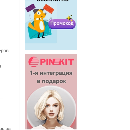
еров
з
 —
мь на