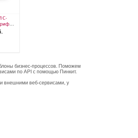
1С-
«1С-Битрикс24»
Продление «1С-
ариф
Корпоративный
Битрикс24» CRM
альный»
портал
.
от 159 000 руб.
от 17 700 руб.
ПОДРОБНЕЕ
ПОДРОБНЕЕ
аблоны бизнес-процессов. Поможем
висами по API с помощью Пинкит.
и внешними веб-сервисами, у