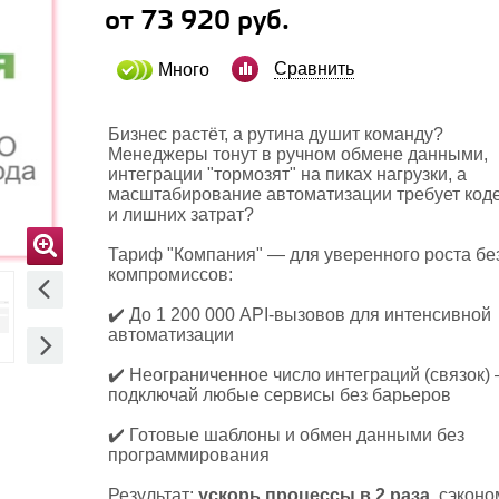
от 73 920 руб.
Сравнить
Много
Бизнес растёт, а рутина душит команду?
Менеджеры тонут в ручном обмене данными,
интеграции "тормозят" на пиках нагрузки, а
масштабирование автоматизации требует код
и лишних затрат?
Тариф "Компания" — для уверенного роста бе
компромиссов:
✔️ До 1 200 000 API-вызовов для интенсивной
автоматизации
✔️ Неограниченное число интеграций (связок)
подключай любые сервисы без барьеров
✔️ Готовые шаблоны и обмен данными без
программирования
Результат:
ускорь процессы в 2 раза
, сэконо