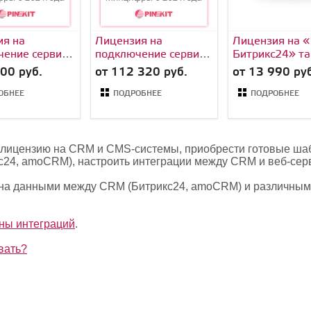
ия на
Лицензия на
Лицензия на «
чение сервиса
подключение сервиса
Битрикс24» т
Пинкит (обмена
«Профессион
00 руб.
от 112 320 руб.
от 13 990 руб
и CRM с
данными CRM с
еб-сервисом)
Вашим веб-сервисом)
ОБНЕЕ
ПОДРОБНЕЕ
ПОДРОБНЕЕ
Команда
тариф Корпорация
ть лицензию на CRM и CMS-системы, приобрести готовые ш
с24, amoCRM), настроить интеграции между CRM и веб-сер
на данными между CRM (Битрикс24, amoCRM) и различным
оны интеграций
.
вать?