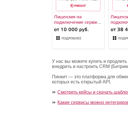
Лицензия на
Лиценз
подключение сервиса
подклю
Пинкит (обмена
Пинкит (обмена
от 10 000 руб.
от 38 4
данными CRM с
данным
Вашим веб-сервисом)
Вашим в
ПОДРОБНЕЕ
ПОДР
тариф Пробный
тариф 
У нас вы можете купить и продли
внедрить и настроить CRM (Битрик
Пинкит — это платформа для обме
которых есть открытый API.
⏩
Смотреть кейсы и скачать шабл
⏩
Какие сервисы можно интегриро