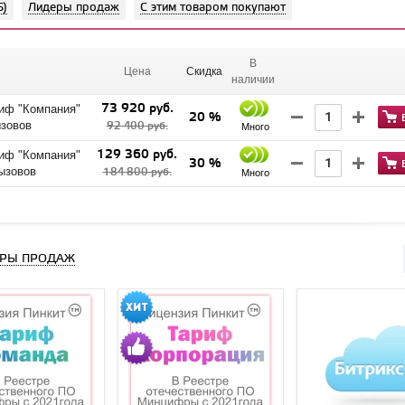
6)
Лидеры продаж
С этим товаром покупают
В
Цена
Cкидка
наличии
73 920 руб.
риф "Компания"
20 %
ызовов
92 400 руб.
Много
129 360 руб.
риф "Компания"
30 %
вызовов
184 800 руб.
Много
РЫ ПРОДАЖ