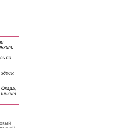
ти
инкит.
сь по
здесь:
 Окара
,
 Пинкит
новый