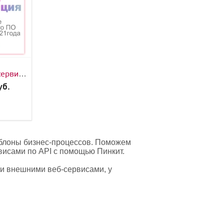
Техническая
сервиса
поддержка
а
Битрикс24
уб.
от 3 500 руб.
с
висом)
ПОДРОБНЕЕ
ация
аблоны бизнес-процессов. Поможем
висами по API с помощью Пинкит.
и внешними веб-сервисами, у