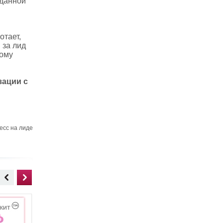
 данной
отает,
 за лид
ному
зации с
есс на лиде