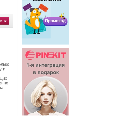
ЗИНУ
олько
уги.
ящих
енно
на