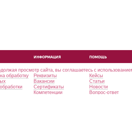
ИНФОРМАЦИЯ
ПОМОЩЬ
одолжая просмотр сайта, вы соглашаетесь с использование
на обработку
Реквизиты
Кейсы
ных
Вакансии
Статьи
обработки
Сертификаты
Новости
Компетенции
Вопрос-ответ
тельское
Способы оплаты
Бренды
ие
Партнерская программа
Интеграции
нный договор
Вебинары
Вики