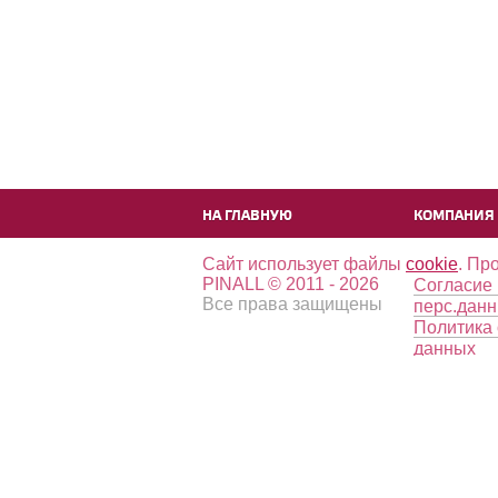
НА ГЛАВНУЮ
КОМПАНИЯ
Сайт использует файлы
cookie
. Пр
PINALL © 2011 - 2026
Согласие 
Все права защищены
перс.дан
Политика 
данных
Роскомнадзор
Пользова
Рег.№ 77-17-007126
соглашен
Лицензио