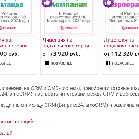
ия на
Лицензия на
Лицензия на
чение сервиса
подключение сервиса
подключение 
Пинкит (обмена
Пинкит (обмен
00 руб.
от 73 920 руб.
от 112 320 р
и CRM с
данными CRM с
данными CRM 
еб-сервисом)
Вашим веб-сервисом)
Вашим веб-сер
ОБНЕЕ
ПОДРОБНЕЕ
ПОДРОБНЕЕ
Команда
тариф Компания
тариф Корпор
ть лицензию на CRM и CMS-системы, приобрести готовые ш
с24, amoCRM), настроить интеграции между CRM и веб-сер
на данными между CRM (Битрикс24, amoCRM) и различным
оны интеграций
.
вать?