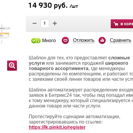
14 930 руб.
/шт
В КОР
Отложить
Сравнить
Много
Шаблон для тех, кто предоставляет
сложные
услуги
или занимается продажей
широкого
товарного ассортимента
, где менеджеры
распределены по компетенциям, и работают т
с заявками своей линии товаров или части усл
Шаблон автоматизирует распределение вход
заявок в Битрикс24 так, чтобы лид попадал им
к тому менеджеру, который специализируется 
данном товаре или части услуги.
Протестируйте сценарии автоматизации,
зарегистрировавшись по ссылке:
https://lk.pinkit.io/register