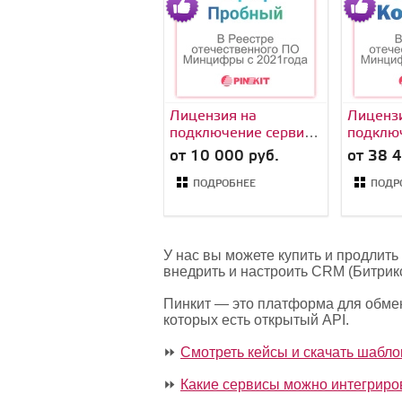
Лицензия на
Лиценз
подключение сервиса
подклю
Пинкит (обмена
Пинкит (обмена
от 10 000 руб.
от 38 4
данными CRM с
данным
Вашим веб-сервисом)
Вашим в
ПОДРОБНЕЕ
ПОДР
тариф Пробный
тариф 
У нас вы можете купить и продли
внедрить и настроить CRM (Битрик
Пинкит — это платформа для обме
которых есть открытый API.
⏩
Смотреть кейсы и скачать шабл
⏩
Какие сервисы можно интегриро