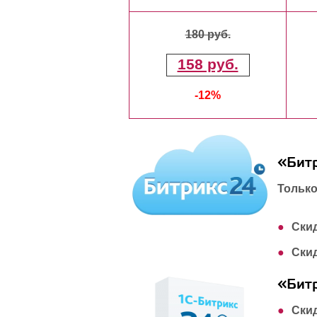
180 руб.
158 руб.
-12%
«Битр
Только
Ски
Ски
«Бит
Ски