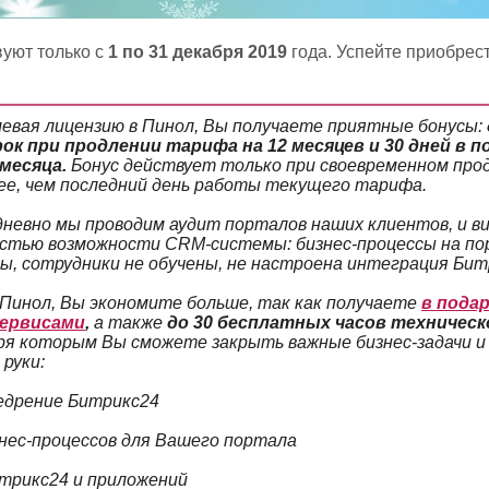
вуют только с
1 по 31 декабря 2019
года. Успейте приобрес
!
евая лицензию в Пинол, Вы получаете приятные бонусы:
ок при продлении тарифа на 12 месяцев и 30 дней в 
 месяца.
Бонус действует только при своевременном про
ее, чем последний день работы текущего тарифа.
невно мы проводим аудит порталов наших клиентов, и ви
стью возможности CRM-системы: бизнес-процессы на по
, сотрудники не обучены, не настроена интеграция Бит
з Пинол, Вы экономите больше, так как получаете
в пода
сервисами
,
а также
до 30 бесплатных часов техническ
ря которым Вы сможете закрыть важные бизнес-задачи и
 руки:
едрение Битрикс24
нес-процессов для Вашего портала
трикс24 и приложений