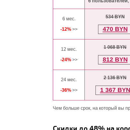
6 пользователей, 
534 BYN
6 мес.
470 BYN
-12%
>>
1 068 BYN
12 мес.
812 BYN
-24%
>>
2 136 BYN
24 мес.
1 367 BY
-36%
>>
Чем больше срок, на который вы п
Скидки до 48% на кор