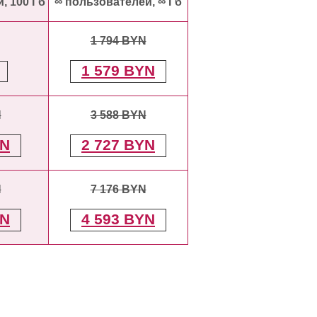
, 100 Гб
∞ пользователей, ∞ Гб
1 794 BYN
1 579 BYN
N
3 588 BYN
YN
2 727 BYN
N
7 176 BYN
YN
4 593 BYN