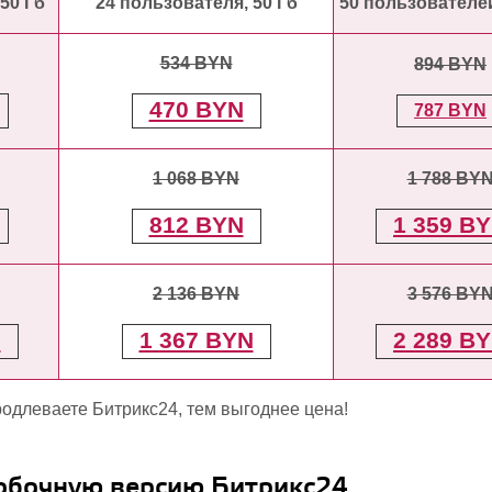
50 Гб
24 пользователя, 50 Гб
50 пользователей
534 BYN
894 BYN
470 BYN
787 BYN
1 068 BYN
1 788 BY
812 BYN
1 359 B
2 136 BYN
3 576 BY
N
1 367 BYN
2 289 B
родлеваете Битрикс24, тем выгоднее цена!
обочную версию Битрикс24