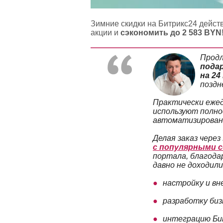
Зимние скидки на Битрикс24 дейст
акции и
сэкономить до 2 583 BYN
Продл
подар
на 24
поздн
Практически ежед
используют полно
автоматизированы
Делая заказ чере
с популярными 
портала, благода
давно не доходили
настройку и вн
разработку биз
интеграцию Би