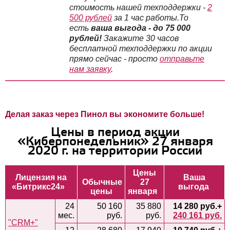
стоимость нашей техподдержки -
2
500 рублей
за 1 час работы.
То
есть
ваша выгода - до 75 000
рублей!
Закажите 30 часов
бесплатной техподдержки по акции
прямо сейчас - просто
отправьте
нам заявку
.
Делая заказ через Пинол вы экономите больше!
Цены в период акции
«Киберпонедельник» 27 января
2020 г. на территории России
Цены
Лицензия на
Ваша
Обычные
27
«Битрикс24»
выгода
цены
янв
аря
24
50 160
35 880
14 280 руб.
+
мес.
руб.
руб.
240 161 руб.
"CRM+"