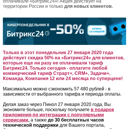
оплачивали «Битрикс24»!
Акция действует на
территории России и только
для новых клиентов.
Только в этот понедельник 27 января 2020 года
действует
скидка 50% на «Битрикс24» для клиентов,
которые еще ни разу не оплачивали тариф
Битрикс24. Только сегодня - оплатите любой
коммерческий тариф Страрт+, CRM+, Задачи+,
Команда, Компания 12 или 24 месяца по суперцене!
Максимально можно сэкономить 57 480 рублей - в
зависимости от выбранного тарифа и периода оплаты.
Делая заказ через Пинол 27 января 2020 года, Вы
экономите больше, поскольку получаете
в подарок
приложения по интеграции с популярными
сервисами
,
а также
до 30
бесплатных часов
технической поддержки
для Вашего портала,