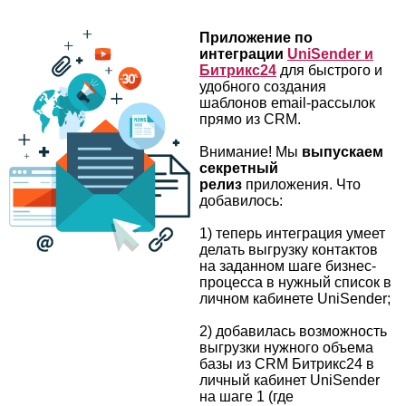
Приложение по
интеграции
UniSender и
Битрикс24
для быстрого и
удобного создания
шаблонов email-рассылок
прямо из CRM.
Внимание! Мы
выпускаем
секретный
релиз
приложения. Что
добавилось:
1) теперь интеграция умеет
делать выгрузку контактов
на заданном шаге бизнес-
процесса в нужный список в
личном кабинете UniSender;
2) добавилась возможность
выгрузки нужного объема
базы из CRM Битрикс24 в
личный кабинет UniSender
на шаге 1 (где