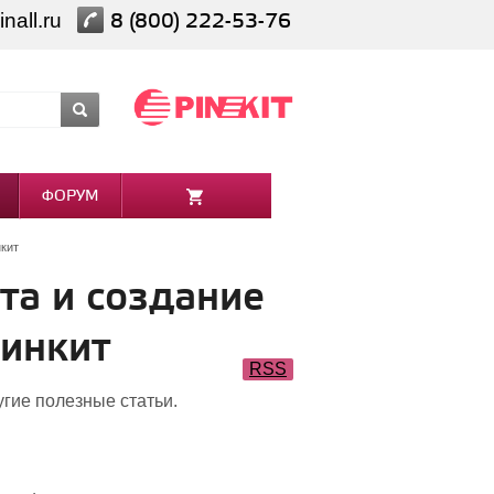
nall.ru
8 (800) 222-53-76
ФОРУМ
нкит
та и создание
Пинкит
RSS
угие полезные статьи.