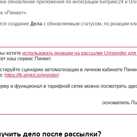
е обновление приложения по интеграции Битрикс24 и Uni
е «Пинкит».
тся создание
Дела
с обновляемым статусом, по реакции кли
вы хотите
использовать реакции на рассылки Unisender для
ет наш сервис Пинкит.
стируйте сценарии автоматизации в личном кабинете Пинки
е:
https://lk.pinkit.io/register/
рму и функционал в тарифной сетке можно посмотреть зде
основатель П
лучить дело после рассылки?