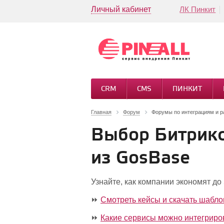
Личный кабинет
ЛК Пинкит
CRM
CMS
ПИНКИТ
Главная
Форум
Форумы по интеграциям и 
Выбор Битрикс
из GosBase
Узнайте, как компании экономят д
⏩
Смотреть кейсы и скачать шабл
⏩
Какие сервисы можно интегриро