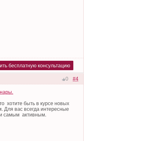
ить бесплатную консультацию
#4
0
нары.
то хотите быть в курсе новых
м. Для вас всегда интересные
ки самым активным.