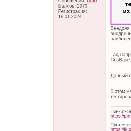
Сообщений:
1490
Баллов:
2979
Регистрация:
18.01.2024
Внедряя 
внедрени
наиболее
Так, нап
GosBase.
Данный с
В этом м
тестиров
Пинкит-с
https://pink
Протестир
https://lk.