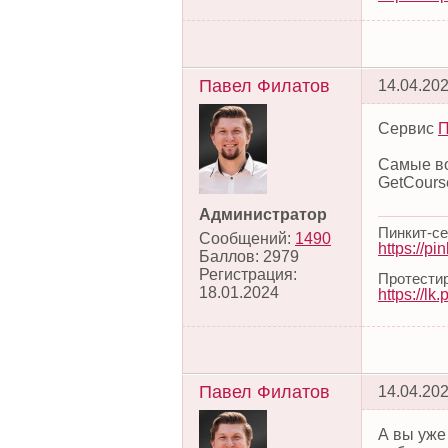
Павел Филатов
14.04.202
Сервис
П
Самые во
GetCourse
Администратор
Пинкит-с
Сообщений:
1490
https://pink
Баллов:
2979
Регистрация:
Протестир
18.01.2024
https://lk.
Павел Филатов
14.04.202
А вы уже