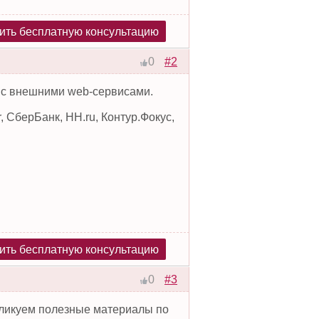
ить бесплатную консультацию
#2
0
 с внешними web-сервисами.
 СберБанк, HH.ru, Контур.Фокус,
ить бесплатную консультацию
#3
0
бликуем полезные материалы по