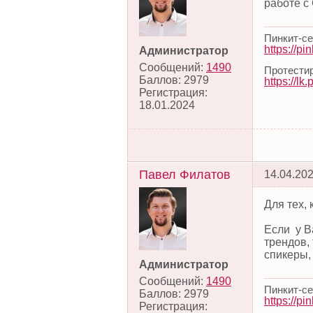
работе с
Пинкит-с
https://pink
Администратор
Сообщений:
1490
Протестир
Баллов:
2979
https://lk.
Регистрация:
18.01.2024
Павел Филатов
14.04.202
Для тех,
Если у В
трендов,
спикеры,
Администратор
Сообщений:
1490
Пинкит-с
Баллов:
2979
https://pink
Регистрация: