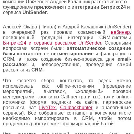
компании UniSender Андрей Калашник рассказывают о
функционале
приложения
по
интеграции
Битрикс24
и
сервиса
UniSender
.
Алексей Окара (Пинол) и Андрей Калашник (UniSender)
в очередной раз провели совместный
вебинар
,
посвященный грядущей интеграции CRM-системы
Битрикс24 и сервиса рассылок UniSender
. Основными
вопросами встречи были:
автоматическое создание
базы контактов
, ее
сегментирование
и фильтрация в
CRM, а также создание бизнес-процесса для
email-
рассылок
и, непосредственно, проведение самой
рассылки из
CRM
.
Что касается сбора контактов, то здесь можно
использовать как offline-источники (проведение
мероприятий, выставок, «холодный» прозвон
менеджерами, звонки из Call-центра и т.п.), так и online-
источники (форма подписки на сайте, партнерские
рассылки, чат
LiveTex
,
Callbackhunter
и аналогичные
сервисы). Все собранные контакты в конечном итоге
необходимо импортировать в CRM, чтобы потом
продолжать работу с уже сформированной базой.