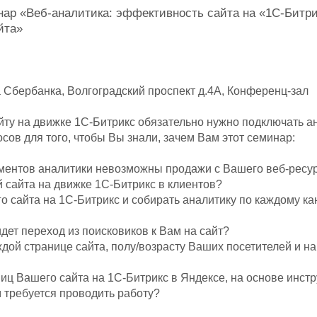
ар «Веб-аналитика: эффективность сайта на «1С-Битри
йта»
а Сбербанка, Волгоградский проспект д.4А, Конференц-зал
ту на движке 1С-Битрикс обязательно нужно подключать ан
ов для того, чтобы Вы знали, зачем Вам этот семинар:
трументов аналитики невозможны продажи с Вашего веб-ресу
й сайта на движке 1С-Битрикс в клиентов?
го сайта на 1С-Битрикс и собирать аналитику по каждому к
идет переход из поисковиков к Вам на сайт?
аждой странице сайта, полу/возрасту Ваших посетителей и на
аниц Вашего сайта на 1С-Битрикс в Яндексе, на основе инс
 требуется проводить работу?