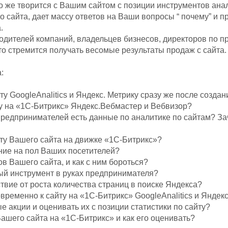
о же творится с Вашим сайтом с позиции инструментов ана
сайта, дает массу ответов на Ваши вопросы “ почему” и п
.
одителей компаний, владельцев бизнесов, директоров по 
то стремится получать весомые результаты продаж с сайта.
:
ту GoogleAnalitics и Яндекс. Метрику сразу же после созда
ту на «1С-Битрикс» Яндекс.Вебмастер и Вебвизор?
 предпринимателей есть данные по аналитике по сайтам? За
оту Вашего сайта на движке «1С-Битрикс»?
ние на пол Ваших посетителей?
ов Вашего сайта, и как с ним бороться?
ный инструмент в руках предпринимателя?
твие от роста количества страниц в поиске Яндекса?
временно к сайту на «1С-Битрикс» GoogleAnalitics и Яндек
е акции и оценивать их с позиции статистики по сайту?
ашего сайта на «1С-Битрикс» и как его оценивать?