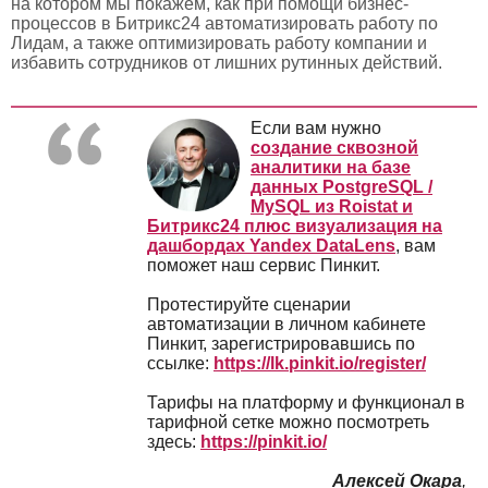
на котором мы покажем, как при помощи бизнес-
процессов в Битрикс24 автоматизировать работу по
Лидам, а также оптимизировать работу компании и
избавить сотрудников от лишних рутинных действий.
Если вам нужно
создание сквозной
аналитики на базе
данных PostgreSQL /
MySQL из Roistat и
Битрикс24 плюс визуализация на
дашбордах Yandex DataLens
, вам
поможет наш сервис Пинкит.
Протестируйте сценарии
автоматизации в личном кабинете
Пинкит, зарегистрировавшись по
ссылке:
https://lk.pinkit.io/register/
Тарифы на платформу и функционал в
тарифной сетке можно посмотреть
здесь:
https://pinkit.io/
Алексей Окара
,