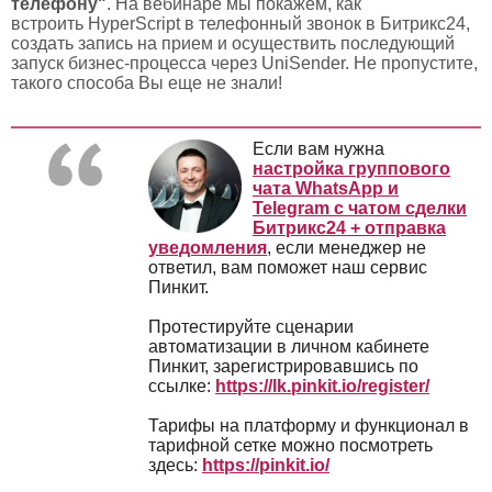
телефону"
.
На вебинаре мы покажем, как
встроить HyperScript в телефонный звонок в Битрикс24,
создать запись на прием и осуществить последующий
запуск бизнес-процесса через UniSender. Не пропустите,
такого способа Вы еще не знали!
Если вам нужна
настройка группового
чата WhatsApp и
Telegram с чатом сделки
Битрикс24 + отправка
уведомления
, если менеджер не
ответил, вам поможет наш сервис
Пинкит.
Протестируйте сценарии
автоматизации в личном кабинете
Пинкит, зарегистрировавшись по
ссылке:
https://lk.pinkit.io/register/
Тарифы на платформу и функционал в
тарифной сетке можно посмотреть
здесь:
https://pinkit.io/