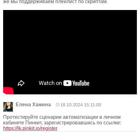
же мы поддерживаем плейлист по скриптам.
Елена Хажина
18.10.2024 15:11:00
Протестируйте сценарии автоматизации в личном
кабинете Пинкит, зарегистрировавшись по ссылке:
https://lk.pinkit.io/register