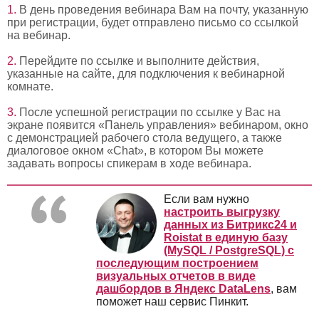
В день проведения вебинара Вам на почту, указанную
при регистрации, будет отправлено письмо со ссылкой
на вебинар.
Перейдите по ссылке и выполните действия,
указанные на сайте, для подключения к вебинарной
комнате.
После успешной регистрации по ссылке у Вас на
экране появится «Панель управления» вебинаром, окно
с демонстрацией рабочего стола ведущего, а также
диалоговое окном «Chat», в котором Вы можете
задавать вопросы спикерам в ходе вебинара.
Если вам нужно
настроить выгрузку
данных из Битрикс24 и
Roistat в единую базу
(MySQL / PostgreSQL) с
последующим построением
визуальных отчетов в виде
дашбордов в Яндекс DataLens
, вам
поможет наш сервис Пинкит.