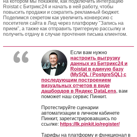
на котором мы покажем, как подключить интеграцию
Roistat с
Битрикс24 и начать в ней работу
, чтобы
повысить продажи и сократить рекламный бюджет.
Поделимся секретом
как увеличить конверсию с
посетителя сайта в Лид через платформу "Запись на
прием", а также как отправить триггерную рассылку и
получить отдачу в случае прочтения письма клиентом.
Если вам нужно
настроить выгрузку
данных из Битрикс24 и
Roistat в единую базу
(MySQL / PostgreSQL) с
последующим построением
визуальных отчетов в виде
дашбордов в Яндекс DataLens
, вам
поможет наш сервис Пинкит.
Протестируйте сценарии
автоматизации в личном кабинете
Пинкит, зарегистрировавшись по
ссылке:
https://lk.pinkit.io/register/
Тарифы на платформу и функционал в