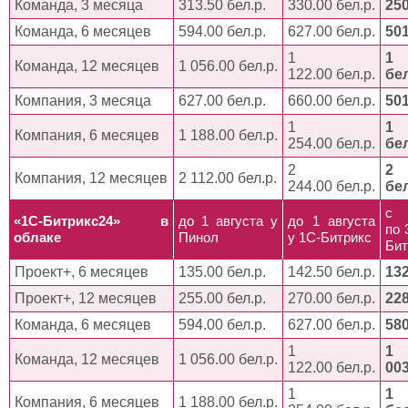
Команда, 3 месяца
313.50 бел.р.
330.00 бел.р.
250
Команда, 6 месяцев
594.00 бел.р.
627.00 бел.р.
501
1
1 
Команда, 12 месяцев
1 056.00 бел.р.
122.00 бел.р.
бел
Компания, 3 месяца
627.00 бел.р.
660.00 бел.р.
501
1
1 
Компания, 6 месяцев
1 188.00 бел.р.
254.00 бел.р.
бел
2
2 
Компания, 12 месяцев
2 112.00 бел.р.
244.00 бел.р.
бел
с
«1С-Битрикс24» в
до 1 августа у
до 1 августа
по 
облаке
Пинол
у 1С-Битрикс
Бит
Проект+, 6 месяцев
135.00 бел.р.
142.50 бел.р.
132
Проект+, 12 месяцев
255.00 бел.р.
270.00 бел.р.
228
Команда, 6 месяцев
594.00 бел.р.
627.00 бел.р.
580
1
1
Команда, 12 месяцев
1 056.00 бел.р.
122.00 бел.р.
003
1
1 
Компания, 6 месяцев
1 188.00 бел.р.