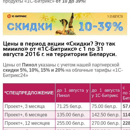
продукты «1С-Битрикс»
от 10 до 39%
!
Цены в период акции «Скидки? Это так
мииило» от «1С-Битрикс» с 1 по 31
августа 2016 г. на территории Беларуси.
Цены от
Пинол
указаны с учетом нашей партнерской
скидки 5%, 10%, 15% и 20%
на облачные тарифы «1C-
Битрикс24»
с
до 1 августа у
до 1 августа
*СПЕЦПРЕДЛОЖЕНИЕ
по 
Пинол
у 1С-Битрикс
Бит
Проект+, 3 месяца
71.25 бел.р.
75.00 бел.р.
57.
Проект+, 6 месяцев
135.00 бел.р.
142.50 бел.р.
114
Проект+, 12 месяцев
255.00 бел.р.
270.00 бел.р.
228