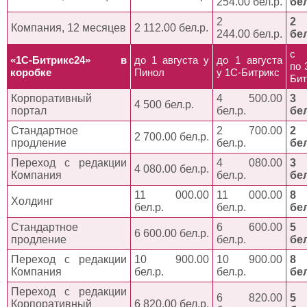
254.00 бел.р.
бел
2
2 
Компания, 12 месяцев
2 112.00 бел.р.
244.00 бел.р.
бел
с
«1C-Битрикс24» в
до 1 августа у
до 1 августа
по 
коробке
Пинол
у 1С-Битрикс
Бит
Корпоративный
4 500.00
3 
4 500 бел.р.
портал
бел.р.
бел
Стандартное
2 700.00
2 
2 700.00 бел.р.
продление
бел.р.
бел
Переход с редакции
4 080.00
3 
4 080.00 бел.р.
Компания
бел.р.
бел
11 000.00
11 000.00
8 
Холдинг
бел.р.
бел.р.
бел
Стандартное
6 600.00
5 
6 600.00 бел.р.
продление
бел.р.
бел
Переход с редакции
10 900.00
10 900.00
8 
Компания
бел.р.
бел.р.
бел
Переход с редакции
6 820.00
5 
Корпоративный
6 820.00 бел.р.