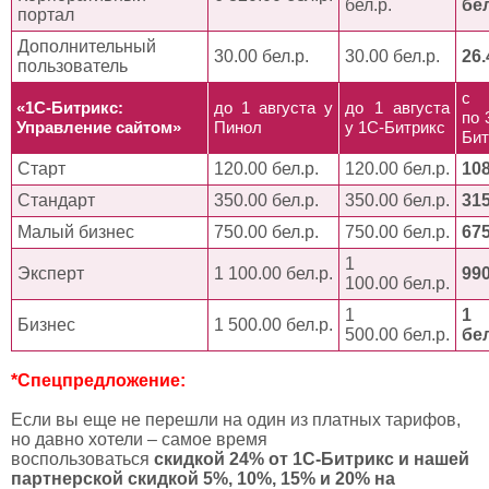
бел.р.
бел
портал
Дополнительный
30.00 бел.р.
30.00 бел.р.
26.
пользователь
с
«1С-Битрикс:
до 1 августа у
до 1 августа
по 
Управление сайтом»
Пинол
у 1С-Битрикс
Бит
Старт
120.00 бел.р.
120.00 бел.р.
108
Стандарт
350.00 бел.р.
350.00 бел.р.
315
Малый бизнес
750.00 бел.р.
750.00 бел.р.
675
1
Эксперт
1 100.00 бел.р.
990
100.00 бел.р.
1
1 
Бизнес
1 500.00 бел.р.
500.00 бел.р.
бел
*Спецпредложение:
Если вы еще не перешли на один из платных тарифов,
но давно хотели – самое время
воспользоваться
скидкой 24% от 1С-Битрикс и нашей
партнерской скидкой 5%, 10%, 15% и 20% на