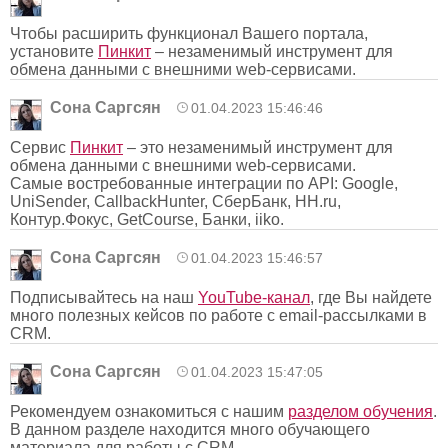
Чтобы расширить функционал Вашего портала,
установите
Пинкит
– незаменимый инструмент для
обмена данными с внешними web-сервисами.
Сона Саргсян
01.04.2023 15:46:46
Сервис
Пинкит
– это незаменимый инструмент для
обмена данными с внешними web-сервисами.
Самые востребованные интеграции по API: Google,
UniSender, CallbackHunter, СберБанк, HH.ru,
Контур.Фокус, GetCourse, Банки, iiko.
Сона Саргсян
01.04.2023 15:46:57
Подписывайтесь на наш
YouTube-канал
, где Вы найдете
много полезных кейсов по работе с email-рассылками в
CRM.
Сона Саргсян
01.04.2023 15:47:05
Рекомендуем ознакомиться с нашим
разделом обучения
.
В данном разделе находится много обучающего
материала для работы с CRM.