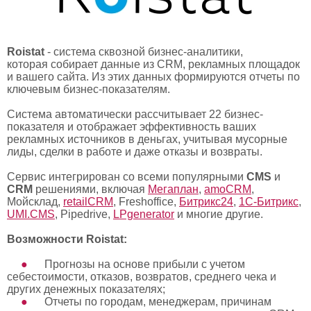
Roistat
- система сквозной бизнес-аналитики,
которая собирает данные из CRM, рекламных площадок
и вашего сайта. Из этих данных формируются отчеты по
ключевым бизнес-показателям.
Система автоматически рассчитывает 22 бизнес-
показателя и отображает эффективность ваших
рекламных источников в деньгах, учитывая мусорные
лиды, сделки в работе и даже отказы и возвраты.
Сервис интегрирован со всеми популярными
CMS
и
CRM
решениями, включая
Мегаплан
,
amoCRM
,
Мойсклад,
retailCRM
, Freshoffice,
Битрикс24
,
1С-Битрикс
,
UMI.CMS
, Pipedrive,
LPgenerator
и многие другие.
Возможности Roistat:
Прогнозы на основе прибыли с учетом
себестоимости, отказов, возвратов, среднего чека и
других денежных показателях;
Отчеты по городам, менеджерам, причинам