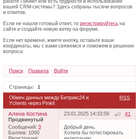
работе Пинкит или есть трудности в использовании
вашей CRM-системы? Здесь собраны тысячи вопросов
и ответов.
Если не нашли готовый ответ, то
регистрируйтесь
на
сайте и создайте новую ветку на форуме.
Если нет времени, жмите кнопку, оставьте ваши
координаты, мы с вами свяжемся и поможем в решении
вопроса:
Поиск
Правила
Войти
Страницы:
1
Обмен данных между Битрикс24 и
RSS
Yclients через Pinkit
Алена Костина
23.01.2025 14:33:59
#1
0
Продвинутый
Сообщений:
3
Добрый день.
Баллов:
1000
Хотела бы потестировать
Регистрация:
интеграцию.