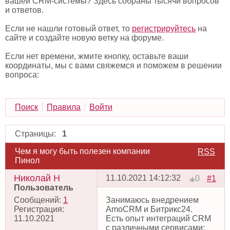
вашей CRM-системы? Здесь собраны тысячи вопросов
и ответов.
Если не нашли готовый ответ, то
регистрируйтесь
на
сайте и создайте новую ветку на форуме.
Если нет времени, жмите кнопку, оставьте ваши
координаты, мы с вами свяжемся и поможем в решении
вопроса:
Поиск
Правила
Войти
Страницы:
1
Чем я могу быть полезен компании
RSS
Пинол
Николай Н
11.10.2021 14:12:32
#1
0
Пользователь
Сообщений:
1
Занимаюсь внедрением
Регистрация:
AmoCRM и Битрикс24.
11.10.2021
Есть опыт интеграций CRM
с различными сервисами: