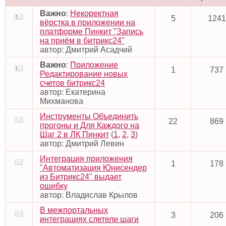
Важно
:
Некоректная
5
1241
вёрстка в приложении на
платформе Пинкит "Запись
на приём в битрикс24"
автор:
Дмитрий Асадчий
Важно
:
Приложение
1
737
Редактирование новых
счетов битрикс24
автор:
Екатерина
Михманова
Инструменты Объединить
22
869
прогоны и Для Каждого на
Шаг 2 в ЛК Пинкит
(
1
,
2
,
3
)
автор:
Дмитрий Левин
Интеграция приложения
1
178
"Автоматизация Юнисендер
из Битрикс24" выдает
ошибку
автор:
Владислав Крылов
В межпортальных
3
206
интеграциях слетели шаги