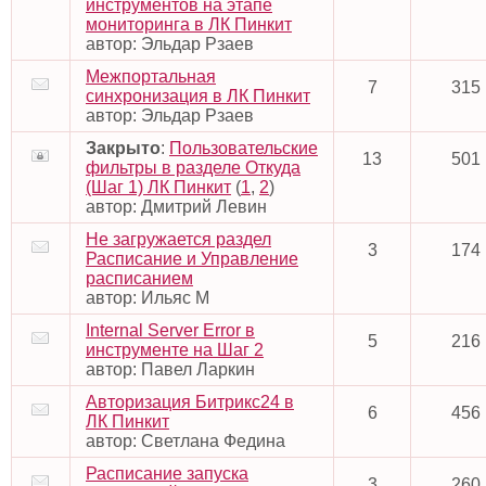
инструментов на этапе
мониторинга в ЛК Пинкит
автор:
Эльдар Рзаев
Межпортальная
7
315
синхронизация в ЛК Пинкит
автор:
Эльдар Рзаев
Закрыто
:
Пользовательские
13
501
фильтры в разделе Откуда
(Шаг 1) ЛК Пинкит
(
1
,
2
)
автор:
Дмитрий Левин
Не загружается раздел
3
174
Расписание и Управление
расписанием
автор:
Ильяс М
Internal Server Error в
5
216
инструменте на Шаг 2
автор:
Павел Ларкин
Авторизация Битрикс24 в
6
456
ЛК Пинкит
автор:
Светлана Федина
Расписание запуска
3
260