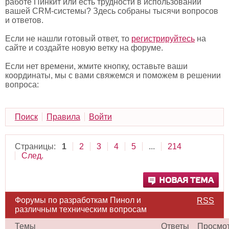
работе Пинкит или есть трудности в использовании
вашей CRM-системы? Здесь собраны тысячи вопросов
и ответов.
Если не нашли готовый ответ, то
регистрируйтесь
на
сайте и создайте новую ветку на форуме.
Если нет времени, жмите кнопку, оставьте ваши
координаты, мы с вами свяжемся и поможем в решении
вопроса:
Поиск
Правила
Войти
Страницы:
1
2
3
4
5
...
214
След.
НОВАЯ ТЕМА
Форумы по разработкам Пинол и
RSS
различным техническим вопросам
Темы
Ответы
Просмо