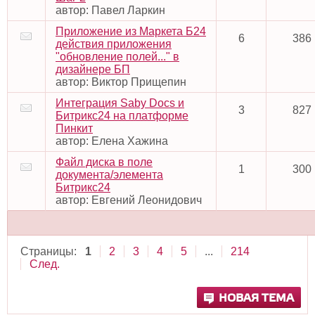
автор:
Павел Ларкин
Приложение из Маркета Б24
6
386
действия приложения
"обновление полей..." в
дизайнере БП
автор:
Виктор Прищепин
Интеграция Saby Docs и
3
827
Битрикс24 на платформе
Пинкит
автор:
Елена Хажина
Файл диска в поле
1
300
документа/элемента
Битрикс24
автор:
Евгений Леонидович
Страницы:
1
2
3
4
5
...
214
След.
НОВАЯ ТЕМА