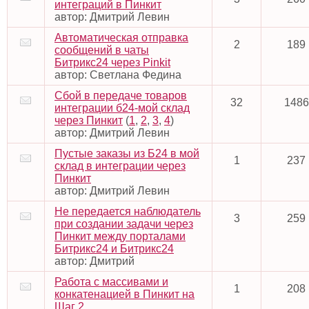
интеграций в Пинкит
автор:
Дмитрий Левин
Автоматическая отправка
2
189
сообщений в чаты
Битрикс24 через Pinkit
автор:
Светлана Федина
Сбой в передаче товаров
32
1486
интеграции б24-мой склад
через Пинкит
(
1
,
2
,
3
,
4
)
автор:
Дмитрий Левин
Пустые заказы из Б24 в мой
1
237
склад в интеграции через
Пинкит
автор:
Дмитрий Левин
Не передается наблюдатель
3
259
при создании задачи через
Пинкит между порталами
Битрикс24 и Битрикс24
автор:
Дмитрий
Работа с массивами и
1
208
конкатенацией в Пинкит на
Шаг 2