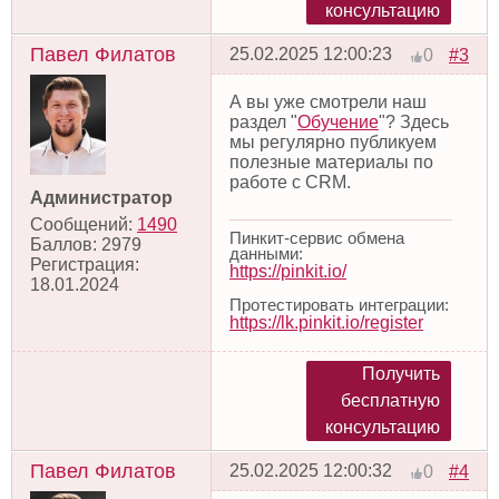
консультацию
Павел Филатов
25.02.2025 12:00:23
#3
0
А вы уже смотрели наш
раздел "
Обучение
"? Здесь
мы регулярно публикуем
полезные материалы по
работе с CRM.
Администратор
Сообщений:
1490
Пинкит-сервис обмена
Баллов:
2979
данными:
Регистрация:
https://pinkit.io/
18.01.2024
Протестировать интеграции:
https://lk.pinkit.io/register
Получить
бесплатную
консультацию
Павел Филатов
25.02.2025 12:00:32
#4
0