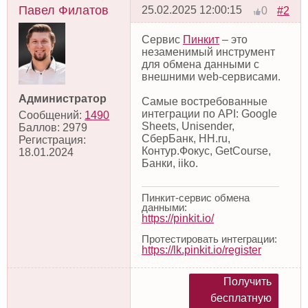
Павел Филатов
25.02.2025 12:00:15
#2
0
Сервис
Пинкит
– это
незаменимый инструмент
для обмена данными с
внешними web-сервисами.
Администратор
Самые востребованные
интеграции по API: Google
Сообщений:
1490
Sheets, Unisender,
Баллов:
2979
СберБанк, HH.ru,
Регистрация:
Контур.Фокус, GetCourse,
18.01.2024
Банки, iiko.
Пинкит-сервис обмена
данными:
https://pinkit.io/
Протестировать интеграции:
https://lk.pinkit.io/register
Получить
бесплатную