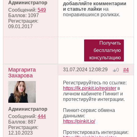
Администратор
добавляйте комментарии
и ставьте лайки
на
Сообщений:
549
понравившихся роликах.
Баллов:
1097
Регистрация:
09.01.2017
Получить
бесплатную
консультацию
Маргарита
31.07.2024 12:08:29
#4
0
Захарова
Регистрируйтесь по ссылке:
https://lk.pinkit.io/register
в
личном кабинете Пинкит и
протестируйте интеграции.
Администратор
Пинкит-сервис обмена
данными:
Сообщений:
444
https://pinkit.io/
Баллов:
887
Регистрация:
Протестировать интеграции:
12.10.2023