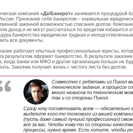
ческая компания
«Да!Банкрот»
занимается процедурой ба
России. Признание себя банкротом – нормальная юридическ
твенной законной возможностью списания долгов. Компани
яли доход и не могут рассчитаться по кредитам избавится о
дура банкротства юридически трудная и неподготовленны
ить все документы.
пании работают опытные профессиональные юристы, котор
та результатом оформят банкротство. В результате заказчик
в, когда банки или МФО и другие организации больше не буду
ать. Заказчик получает жизнь с чистого листа без долгов.
Совместно с ребятами из Пинол мы
техническое задание, в процессе 
много нюансов по техническим мо
так и со стороны Пинол.
Сразу хочу посоветовать всем — обязательно в
выделите кого-то толкового из вашей компани
(пусть даже самый лучший профессионал) смо
все за вас. Чтобы кому-то со стороны качестве
процессы, нужно время. Если хотите, чтобы р