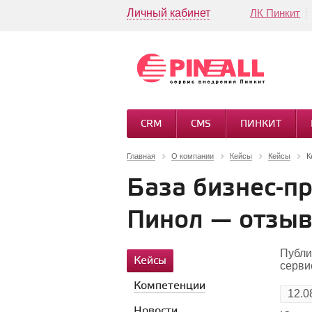
Личный кабинет
ЛК Пинкит
CRM
CMS
ПИНКИТ
Главная
О компании
Кейсы
Кейсы
К
База бизнес-п
Пинол — отзыв
Публи
Кейсы
серви
Компетенции
12.0
Новости