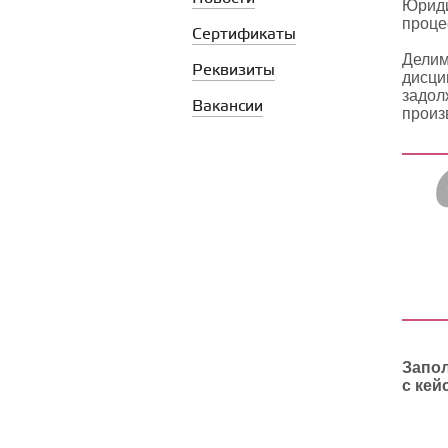
Юриди
проце
Сертификаты
Делим
Реквизиты
дисци
задол
Вакансии
произ
Запол
с кей