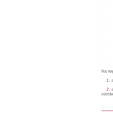
На пе
соотв