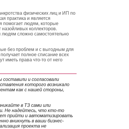
нкротства физических лиц и ИП по
ая практика и является
я помогает людям, которые
т назойливых коллекторов.
м людям сложно самостоятельно
ые без проблем и с выгодным для
 получает полное списание всех
т иметь права что-то от него
 составили и согласовали
составления которого возникало
ментам как с нашей стороны,
никайте в ТЗ сами или
и. Не надейтесь, что кто-то
жет прийти и автоматизировать
нно вникнуть в ваши бизнес-
еализация проекта не