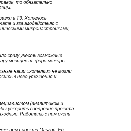
правок, то обязательно
пецы.
авки в ТЗ. Хотелось
лате и взаимодействию с
ехническими микронастройками,
ыло сразу учесть возможные
пару месяцев на форс-мажоры.
альные наши «хотелки» не могли
осить в него уточнения и
пециалистом (аналитиком и
обы ускорить внедрение проекта
выходные. Работать с ним очень
еджером проекта Ольгой. Ей