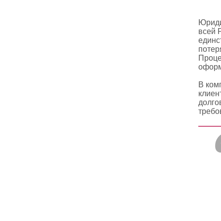
Юриди
всей 
единс
потер
Проце
оформ
В ком
клиен
долго
требов