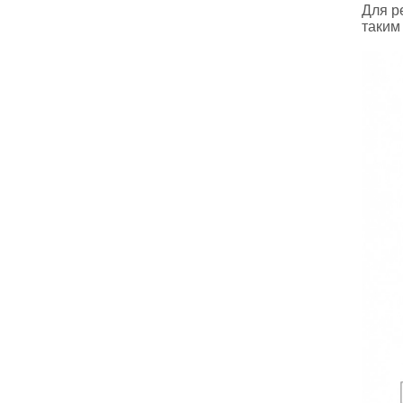
Для р
таким