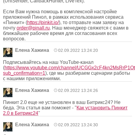
(UniSender, CallbackHunter, LiveTex).
Если Вам нужна помощь в комплексной настройке
приложений Пинол, в рамках использования сервиса
«Пинкит» (
https://pinkit.io/
), то отправьте нам заявку на
почту
order@pinall.ru
. Наш менеджер свяжется с вами в
ближайшее рабочее время для согласования всех
вопросов.
Елена Хажина
02.09.2022 13:24:20
Подписывайтесь на наш YouTube-канал
(
https://www.youtube.com/channel/UCGGx2cF4kn2MsRrP1O
sub_confirmation=1
), где мы разбираем сценарии работы
с нашими приложениями.
Елена Хажина
02.09.2022 13:24:26
Пинкит 2.0 еще не установлен в ваш Битрикс24? Не
беда. Эта статья вам поможет - "
Как установить Пинкит
2.0 в Битрикс24
"
Елена Хажина
02.09.2022 13:24:30