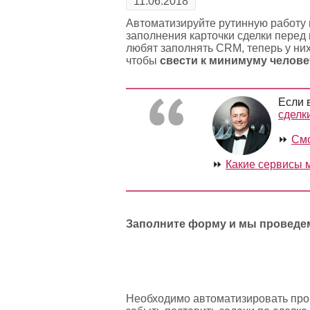
11.06.2018
Автоматизируйте рутинную работу
заполнения карточки сделки перед
любят заполнять CRM, теперь у них
чтобы
свести к минимуму челове
Если 
сделк
⏩
Смо
⏩
Какие сервисы 
Заполните форму и мы проведем
Необходимо автоматизировать проц