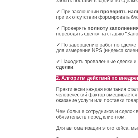
забыть поставить задачи по сделке
✔ При заключении
проверять нал
при их отсутствии формировать бло
✔ Проверять
полноту заполнения
переводить сделку на стадию "Запо
✔ По завершению работ по сделке 
для измерения NPS (индекса клиен
✔ Находить проваленные сделки и 
сделки
.
2. Алгоритм действий по внедр
Практически каждая компания сталк
человеческий фактор вмешивается в
оказание услуги или поставки това
Чем больше сотрудников и сделок в
обязательств перед клиентом.
Для автоматизации этого кейса, м