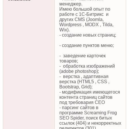
менеджер.
Имею большой опыт по
работе с 1С-Битрикс и
других CMS (Joomla,
Wordpress , MODX , Tilda,
Wix).
- создание новых страниц;
- создание пунктов меню;
- заведение карточек
товаров;
- обработка изображений
(adobe photoshop);
- верстка , адаптивная
верстка (HTML5 , CSS ,
Bootstrap, Grid);
- модификация имеющегося
контента страниц сайтов
под требовария CEO
- парсинг сайтов в
программе Screaming Frog
SEO Spider, поиск битых
ссылок (404) и некорректных
редиректов (301),