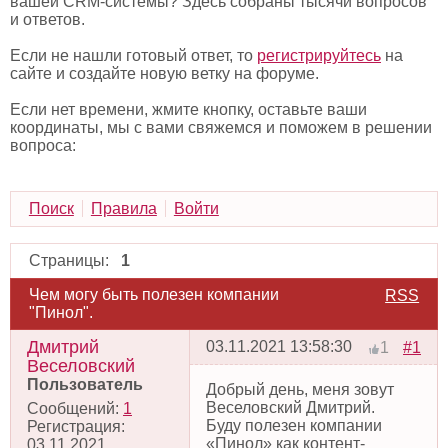
вашей CRM-системы? Здесь собраны тысячи вопросов
и ответов.
Если не нашли готовый ответ, то
регистрируйтесь
на
сайте и создайте новую ветку на форуме.
Если нет времени, жмите кнопку, оставьте ваши
координаты, мы с вами свяжемся и поможем в решении
вопроса:
Поиск
Правила
Войти
Страницы:
1
Чем могу быть полезен компании
RSS
"Пинол".
Дмитрий
03.11.2021 13:58:30
#1
1
Веселовский
Пользователь
Добрый день, меня зовут
Веселовский Дмитрий.
Сообщений:
1
Буду полезен компании
Регистрация:
«Пинол» как контент-
03.11.2021